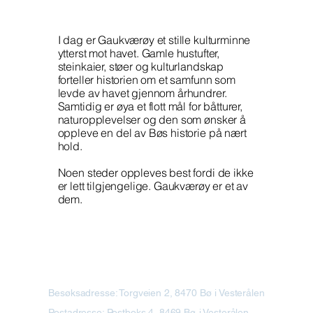
I dag er Gaukværøy et stille kulturminne
ytterst mot havet. Gamle hustufter,
steinkaier, støer og kulturlandskap
forteller historien om et samfunn som
levde av havet gjennom århundrer.
Samtidig er øya et flott mål for båtturer,
naturopplevelser og den som ønsker å
oppleve en del av Bøs historie på nært
hold.
Noen steder oppleves best fordi de ikke
er lett tilgjengelige. Gaukværøy er et av
dem.
Besøksadresse: Torgveien 2, 8470 Bø i Vesterålen
Postadresse: Postboks 4, 8469 Bø i Vesterålen