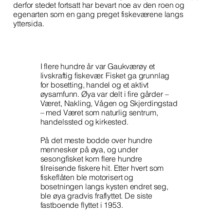
derfor stedet fortsatt har bevart noe av den roen og
egenarten som en gang preget fiskeværene langs
yttersida.
I flere hundre år var Gaukværøy et
livskraftig fiskevær. Fisket ga grunnlag
for bosetting, handel og et aktivt
øysamfunn. Øya var delt i fire gårder –
Været, Nakling, Vågen og Skjerdingstad
– med Været som naturlig sentrum,
handelssted og kirkested.
På det meste bodde over hundre
mennesker på øya, og under
sesongfisket kom flere hundre
tilreisende fiskere hit. Etter hvert som
fiskeflåten ble motorisert og
bosetningen langs kysten endret seg,
ble øya gradvis fraflyttet. De siste
fastboende flyttet i 1953.